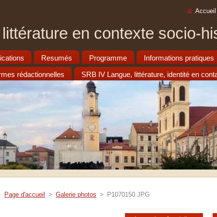
Accueil
ittérature en contexte socio-hi
cations
Resumés
Programme
Informations pratiques
mes rédactionnelles
SRB IV Langue, littérature, identité en cont
Page d'accueil
>
Galerie photos
>
P1070150.JPG