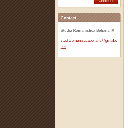
Contact
Studia Romanistica Beliana IV
studiaro
manistic
abeliana
@gmail.c
om